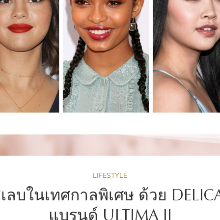
LIFESTYLE
ซเลบในเทศกาลพิเศษ ด้วย DELIC
แบรนด์ ULTIMA II