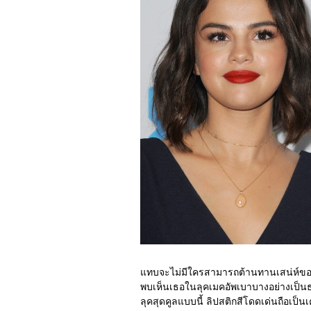
แทบจะไม่มีใครสามารถต้านทานเสน่ห์ขอ
พบเห็นเธอในลุคเมคอัพเบาบางอย่างเป็นธ
ลุคสุดคูลแบบนี้ ลิปสติกสีโดดเด่นถือเป็นเ