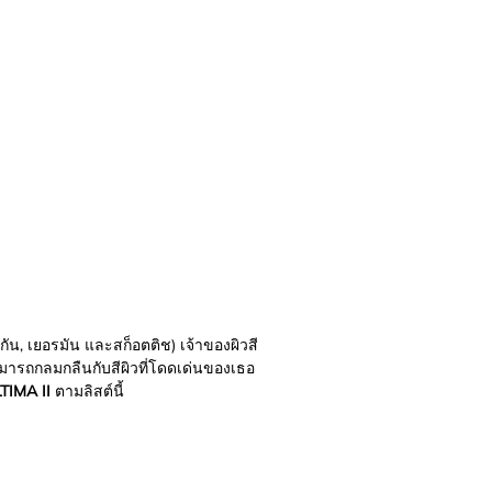
ัน, เยอรมัน และสก็อตติช) เจ้าของผิวสี
มารถกลมกลืนกับสีผิวที่โดดเด่นของเธอ
TIMA II
ตามลิสต์นี้