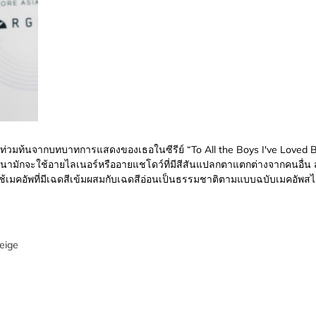
วมท้นจากบทบาทการแสดงของเธอในซีรีย์ “To All the Boys I've Loved Befo
มักจะใช้อายไลเนอร์หรืออายแชโดว์ที่มีสีสันแปลกตาแตกต่างจากคนอื่น สำหร
เมคอัพที่มีเฉดสีเข้มผสมกับเฉดสีอ่อนเป็นธรรมชาติตามแบบฉบับเมคอัพส
Beige