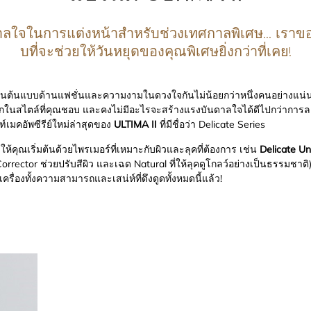
ลใจในการแต่งหน้าสำหรับช่วงเทศกาลพิเศษ... เราข
บที่จะช่วยให้วันหยุดของคุณพิเศษยิ่งกว่าที่เคย!
เป็นต้นแบบด้านแฟชั่นและความงามในดวงใจกันไม่น้อยกว่าหนึ่งคนอย่างแน่น
คลิกในสไตล์ที่คุณชอบ และคงไม่มีอะไรจะสร้างแรงบันดาลใจได้ดีไปกว่าการ
์เมคอัพซีรีย์ใหม่ล่าสุดของ
ULTIMA II
ที่มีชื่อว่า Delicate Series
้คุณเริ่มต้นด้วยไพรเมอร์ที่เหมาะกับผิวและลุคที่ต้องการ เช่น
Delicate U
orrector ช่วยปรับสีผิว และเฉด Natural ที่ให้ลุคดูโกลว์อย่างเป็นธรรมชาติ)
เครื่องทั้งความสามารถและเสน่ห์ที่ดึงดูดทั้งหมดนี้แล้ว!