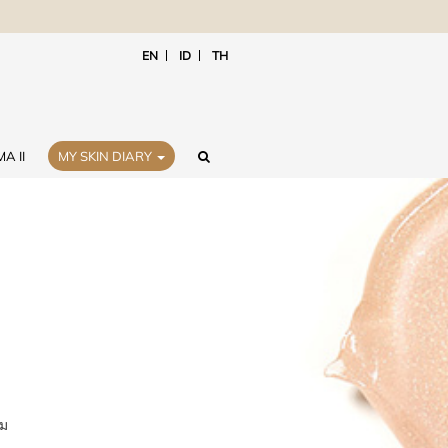
EN
ID
TH
A II
MY SKIN DIARY
ิม