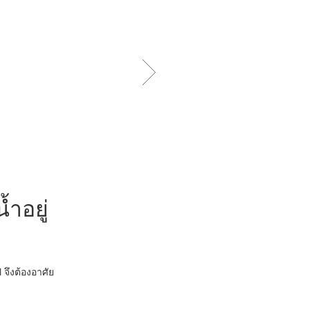
้ำอยู่
ค้นหาแรงบัน
คนดังบนพรม
l จึงต้องอาศัย
งานอคาเดมี อวอร์ดส์ (Academy Aw
ภาพยนตร์และเราทุกคนรอคอยอย่
ของนักแสดงและบุคคลสาธารณะข