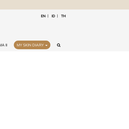
EN
ID
TH
A II
MY SKIN DIARY