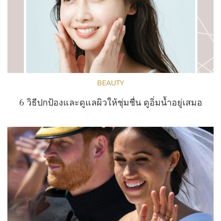
BEAUTY
6 วิธีปกป้องและดูแลผิวให้ชุ่มชื่น ดูอิ่มน้ำอยู่เสมอ