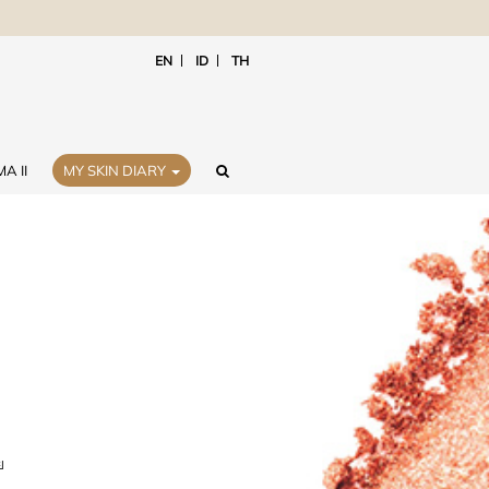
EN
ID
TH
A II
MY SKIN DIARY
ย