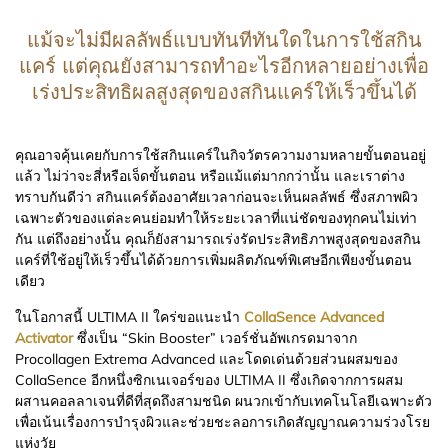
แม้จะไม่มีผลลัพธ์แบบทันทีทันใดในการใช้สกิน
แคร์ แต่คุณยังสามารถทำอะไรอีกหลายอย่างเพื่อ
เร่งประสิทธิผลสูงสุดของสกินแคร์ให้เร็วขึ้นได้
คุณอาจคุ้นเคยกับการใช้สกินแคร์ในกิจวัตรความงามหลายขั้นตอนอยู่
แล้ว ไม่ว่าจะสี่หรือเจ็ดขั้นตอน หรือแม้แต่มากกว่านั้น และเราต่าง
ทราบกันดีว่า สกินแคร์ต้องอาศัยเวลาก่อนจะเห็นผลลัพธ์ ซึ่งสภาพผิว
เฉพาะตัวของแต่ละคนย่อมทำให้ระยะเวลาที่แน่ชัดของทุกคนไม่เท่า
กัน แต่ถึงอย่างนั้น คุณก็ยังสามารถเร่งรัดประสิทธิภาพสูงสุดของสกิน
แคร์ที่ใช้อยู่ให้เร็วขึ้นได้ด้วยการเพิ่มผลิตภัณฑ์พิเศษอีกเพียงขั้นตอน
เดียว
ในโอกาสนี้ ULTIMA II ใคร่ขอแนะนำ
CollaSence Advanced
Activator
ซึ่งเป็น “Skin Booster” เวอร์ชั่นอัพเกรดมาจาก
Procollagen Extrema Advanced และโดดเด่นด้วยส่วนผสมของ
CollaSence อีกหนึ่งซิกเนเจอร์ของ ULTIMA II ซึ่งเกิดจากการผสม
ผสานคอลลาเจนที่ดีที่สุดถึงสามชนิด ผนวกเข้ากับเทคโนโลยีเฉพาะตัว
เพื่อเน้นเรื่องการบำรุงผิวและช่วยชะลอการเกิดสัญญาณความร่วงโรย
แห่งวัย