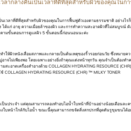
วลากลางคืนเป็นเวลาที่ดีที่สุดสำหรับผิวของคุณในกา
เวลาที่ดีที่สุดสำหรับผิวของคุณในการฟื้นฟูตัวเองตามธรรมชาติ อย่างไรก็ต
ง ได้แก่ อายุ ความเมื่อยล้าของผิว และการทำความสะอาดผิวที่ไม่สมบูรณ์ ด
ตามขั้นตอนการดูแลผิว 5 ขั้นตอนนี้ก่อนนอนนะค่ะ
ให้ผิวหนังเสื่อมสภาพและกลายเป็นต้นเหตุของริ้วรอยก่อนวัย ซึ่งหมาย
ยสบู่อาจไม่เพียงพอ โดยเฉพาะอย่างยิ่งถ้าคุณแต่งหน้าทุกวัน คุณจำเป็นต้อ
ทำความสะอาดเครื่องสำอางด้วย COLLAGEN HYDRATING RESOURCE (CHR)
ุณโดยใช้ COLLAGEN HYDRATING RESOURCE (CHR) ™ MILKY TONER
ินิกเป็นประจำ แต่คุณสามารถลองทำอบไอน้ำใบหน้าที่บ้านอย่างน้อยเดือนละค
งใบหน้าใกล้กับไอน้ำ ขณะนี้คุณสามารถขจัดสิ่งสกปรกที่อุดตันรูขุมขนได้อย