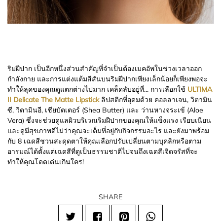
ริมฝีปาก เป็นอีกหนึ่งส่วนสำคัญที่จำเป็นต้องเมคอัพในช่วงเวลาออก
กำลังกาย และการแต่งแต้มสีสันบนริมฝีปากเพียงเล็กน้อยก็เพียงพอจะ
ทำให้ลุคของคุณดูแตกต่างไปมาก เคล็ดลับอยู่ที่... การเลือกใช้
ULTIMA
II Delicate The Matte Lipstick
ลิปสติกที่อุดมด้วย คอลลาเจน, วิตามิน
ซี, วิตามินอี, เชียบัตเตอร์ (Shea Butter) และ ว่านหางจระเข้ (Aloe
Vera) ซึ่งจะช่วยดูแลผิวบริเวณริมฝีปากของคุณให้แข็งแรง เรียบเนียน
และดูมีสุขภาพดีไม่ว่าคุณจะเต็มที่อยู่กับกิจกรรมอะไร และยังมาพร้อม
กับ 8 เฉดสีชวนสะดุดตาให้คุณเลือกปรับเปลี่ยนตามบุคลิกหรือตาม
อารมณ์ได้ตั้งแต่เฉดสีที่ดูเป็นธรรมชาติไปจนถึงเฉดสีเจิดจรัสที่จะ
ทำให้คุณโดดเด่นเกินใคร!
SHARE