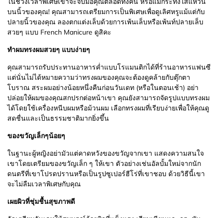
ในช่วงเวลาพิเศษเขาจะจับมือคุณตลอดทั้งคืน หรือแม้กระทั่งใส่แหวน
บนนิ้วของคุณ! คุณสามารถเตรียมการเป็นพิเศษเพื่อดูเลิศหรูแม้แต่กับ
ปลายนิ้วของคุณ ลองตกแต่งเล็บด้วยการเพ้นเล็บหรือเพ้นท์ปลายเล็บ
สวยๆ แบบ French Manicure ดูสิคะ
ทำผมทรงผมสวยๆ แบบง่ายๆ
คุณสามารถรับประทานอาหารค่ำแบบโรแมนติกได้ที่ร้านอาหารแฟนซี
แต่นั่นไม่ได้หมายความว่าทรงผมของคุณจะต้องดูคล้ายกับตุ๊กตา
โบราณ สระผมอย่างน้อยหนึ่งคืนก่อนวันเดท (หรือในตอนเช้า) อย่า
ปล่อยให้ผมของคุณสกปรกต่อหน้าเขา คุณยังสามารถจัดรูปแบบทรงผม
ได้โดยใช้เครื่องหนีบผมหรือม้วนผม เลือกทรงผมที่เรียบง่ายเพื่อให้คุณดู
สดชื่นและเป็นธรรมชาติมากยิ่งขึ้น
ของขวัญเล็กๆน้อยๆ
ในฐานะผู้หญิงอย่ามัวแต่คาดหวังของขวัญจากเขา แสดงความสนใจ
เขาโดยเตรียมของขวัญเล็ก ๆ ให้เขา ตัวอย่างเช่นอัลบั้มใหม่จากนัก
ดนตรีที่เขาโปรดปรานหรือเป็นรูปซูเปอร์ฮีโร่ที่เขาชอบ ด้วยวิธีนี้เขา
จะไม่ลืมเวลาพิเศษกับคุณ
เผยผิวที่ชุ่มชื้นสุขภาพดี