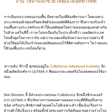
งาม' เหล่านี้จะช่วยให้คุณได้ลุคที่ไร้ที่ติ
การเลือกประเภทของรองพื้น มีหลายเรื่องที่ต้องพิจารณา โดยเฉพาะ
ประเภทของผิวคุณหรือผลลัพธ์ของเมคอัพที่ต้องการ ซึ่งความจริงแล้ว
รองพื้นต่างประเภทกันจะทำให้เมคอัพลุคโดยรวมของคุณดูแตกต่างกัน
ไปด้วย แต่ในที่นี้ เราจะไม่ถกเถียงกันในประเด็นที่ว่า เมคอัพประเภท
ไหนดึงดูดใจมากกว่ากัน แต่เราจะเผยเคล็ดลับความงามบางอย่าง ที่
ช่วยให้คุณได้เป็นเจ้าของเมคอัพลุคแบบไร้ที่ติตามต้องการ ไม่ว่าคุณจะ
ใช้รองพื้นประเภทไหนก็ตาม
’ความลับ’ ที่ว่านี้ ซุกซ่อนอยู่ใน
CollaSence Advanced Activator
อีก
หนึ่งผลิตภัณฑ์จาก ULTIMA II ที่คุณอาจจะเคยหรือไม่เคยทดลองใช้มา
ก่อน
Skin Booster นี้ มีส่วนประกอบของ CollaSence อีกหนึ่งซิกเนเจอร์
จาก ULTIMA II ซึ่งเกิดจากการผสมผสานคอลลาเจนที่ดีที่สุดถึงสาม
ชนิด เสริมประสิทธิภาพด้วยเทคโนโลยีเฉพาะตัว เพื่อเน้นเรื่องการ
บำรุงผิวให้แข็งแรง พร้อมทั้งช่วยชะลอการเกิดสัญญาณความร่วงโรย