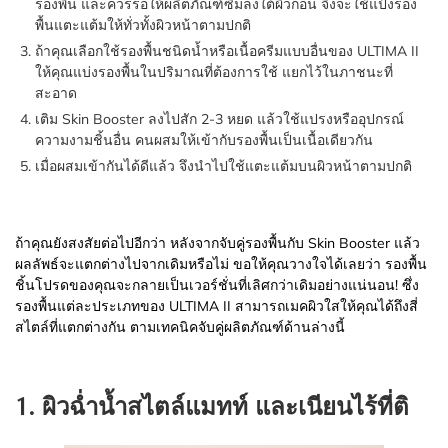
รองพื้น และควรรอให้ผลิตภัณฑ์ซึมลงใต้ผิวก่อน จึงจะใช้แป้งรอง
พื้นแตะแต้มให้ทั่วทั้งผิวหน้าตามปกติ
ถ้าคุณเลือกใช้รองพื้นชนิดน้ำหรือเนื้อครีมแบบอื่นของ ULTIMA II
ให้คุณแบ่งรองพื้นในปริมาณที่ต้องการใช้ แยกไว้ในภาชนะที่
สะอาด
เติม Skin Booster ลงไปสัก 2-3 หยด แล้วใช้แปรงหรืออุปกรณ์
ความงามชิ้นอื่น คนผสมให้เข้ากับรองพื้นเป็นเนื้อเดียวกัน
เมื่อผสมเข้ากันได้ดีแล้ว จึงนำไปใช้แตะแต้มบนผิวหน้าตามปกติ
ถ้าคุณยังสงสัยต่อไปอีกว่า หลังจากจับคู่รองพื้นกับ Skin Booster แล้ว
ผลลัพธ์จะแตกต่างไปจากเดิมหรือไม่ ขอให้คุณวางใจได้เลยว่า รองพื้น
ชิ้นโปรดของคุณจะกลายเป็นเวอร์ชั่นที่เลิศกว่าเดิมอย่างแน่นอน! ซึ่ง
รองพื้นแต่ละประเภทของ ULTIMA II สามารถเมคผิวใสให้คุณได้ถึงสี่
สไตล์ที่แตกต่างกัน ตามเทคนิคจับคู่ผลิตภัณฑ์ด้านล่างนี้
1. ผิวฉ่ำน้ำสไตล์แมทท์ และเนียนไร้ที่ติ