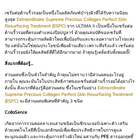
เซรั่มต่อต้านริ้วรอยเป็นหนึ่งในผลิตภัณฑ์บำรุงผิวที่ได้รับความนิยม
สูงสุด
Extraordinaire Supreme Precious Collagen Perfect Skin
Resurfacing Treatment (ESPC)
จาก ULTIMA II เป็นหนึ่งในเซรั่มต่อ
ต้านริ้วรอยที่ครองตำแหน่งป๊อปปูลาร์ ด้วยคุณสมบัติของเซรั่มที่
สามารถกระตุ้นการผลัดผิวใหม่เพื่อป้องกันและชะลอความร่วงโรยแห่ง
วัย แต่นั่นไม่ใช่คุณประโยชน์เพียงด้านเดียว เพราะที่จริงแล้ว เซรั่มต่อ
ต้านริ้วรอยยังให้ผลลัพธ์ที่ดีได้อีกมากมาย! ถ้าคุณรู้เคล็ดลับทั้งหมดนี้!
สิ่งแรกที่ต้องรู้…
ส่วนผสมซึ่งเป็นหัวใจสำคัญ ถ้าคุณไม่ทราบว่ามีส่วนผสมอะไรอยู่
ภายใน คุณจะมั่นใจในประสิทธิภาพของเซรั่มต่อต้านริ้วรอยได้อย่างไร
ดังนั้น สิ่งแรกที่ต้องรู้คือส่วนผสม ซึ่งในเซรั่มอย่าง
Extraordinaire
Supreme Precious Collagen Perfect Skin Resurfacing Treatment
(ESPC)
จะมีส่วนผสมพิเศษที่สำคัญ 3 ชนิด
CollaSence
เกิดจากการรวมคอลลาเจนสามชนิดเป็นซิกเนเจอร์เฉพาะตัว เสริม
ด้วยเทคโนโลยีที่เป็นเอกลักษณ์เพื่อเพิ่มประสิทธิภาพในการดูแล
ทะนุถนอมผิว และกระตุ้นการสร้างผิวใหม่ ผสานกับ
PFE
สารออกฤทธิ์