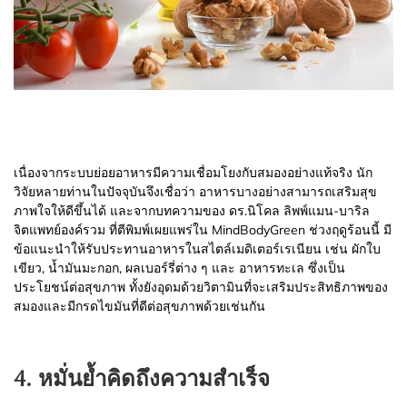
เนื่องจากระบบย่อยอาหารมีความเชื่อมโยงกับสมองอย่างแท้จริง นัก
วิจัยหลายท่านในปัจจุบันจึงเชื่อว่า อาหารบางอย่างสามารถเสริมสุข
ภาพใจให้ดีขึ้นได้ และจากบทความของ ดร.นิโคล ลิพพ์แมน-บาริล
จิตแพทย์องค์รวม ที่ตีพิมพ์เผยแพร่ใน MindBodyGreen ช่วงฤดูร้อนนี้ มี
ข้อแนะนำให้รับประทานอาหารในสไตล์เมดิเตอร์เรเนียน เช่น ผักใบ
เขียว, น้ำมันมะกอก, ผลเบอร์รี่ต่าง ๆ และ อาหารทะเล ซึ่งเป็น
ประโยชน์ต่อสุขภาพ ทั้งยังอุดมด้วยวิตามินที่จะเสริมประสิทธิภาพของ
สมองและมีกรดไขมันที่ดีต่อสุขภาพด้วยเช่นกัน
4. หมั่นย้ำคิดถึงความสำเร็จ