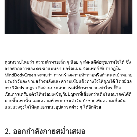
คุณทราบไหมว่า ความท้าทายเล็ก ๆ น้อย ๆ ส่งผลดีต่อสุขภาพใจได้ ซึ่ง
จากคำกล่าวของ ดร.ซาแมนธา บอร์ดแมน จิตแพทย์ ที่ปรากฏใน
MindBodyGreen จะพบว่า การสร้างความท้าทายหรือกำหนดเป้าหมาย
ประจำวันจะช่วยสร้างพลังและความเข้มแข็งทางใจให้คุณได้ โดยมีผล
การวิจัยปรากฏว่า ยิ่งผ่านประสบการณ์ที่ท้าทายมากเท่าไหร่ ก็ยิ่ง
เป็นการเตรียมตัวให้พร้อมเผชิญกับปัญหาที่เสี่ยงกว่าเดิมในอนาคตได้ดี
มากขึ้นเท่านั้น และความท้าทายประจำวัน ยังช่วยเพิ่มความเชื่อมั่น
และแรงจูงใจให้คุณเอาชนะอุปสรรคต่าง ๆ ได้อีกด้วย
2. ออกกำลังกายสม่ำเสมอ