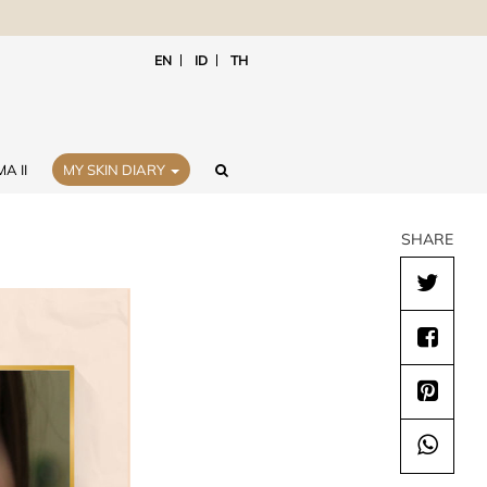
EN
ID
TH
A II
MY SKIN DIARY
SHARE