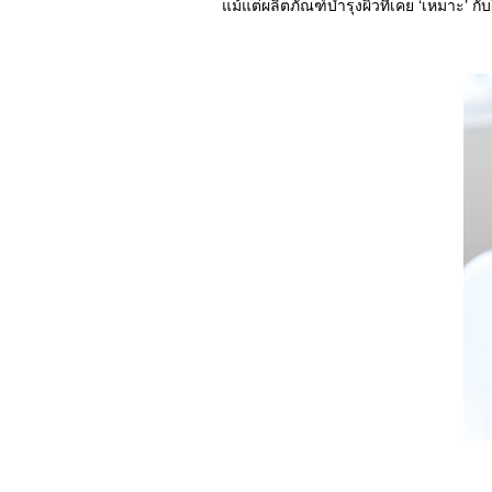
แม้แต่ผลิตภัณฑ์บำรุงผิวที่เคย ‘เหมาะ’ ก