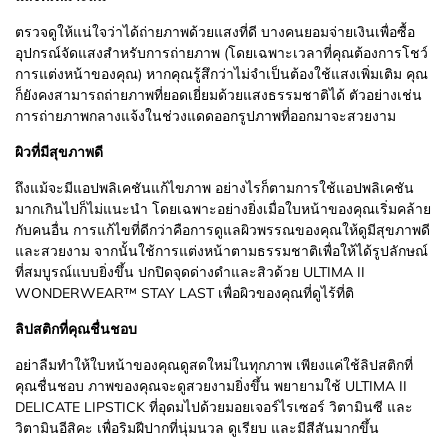
ตรวจดูให้แน่ใจว่าได้ถ่ายภาพด้วยแสงที่ดี บางคนยอมจ่ายเงินเพื่อซื้อ
อุปกรณ์จัดแสงสำหรับการถ่ายภาพ (โดยเฉพาะเวลาที่คุณต้องการโชว์
การแต่งหน้าของคุณ) หากคุณรู้สึกว่าไม่จำเป็นต้องใช้แสงเพิ่มเติม คุณ
ก็ยังคงสามารถถ่ายภาพที่ยอดเยี่ยมด้วยแสงธรรมชาติได้ ตัวอย่างเช่น
การถ่ายภาพกลางแจ้งในช่วงแดดออกรูปภาพที่ออกมาจะสวยงาม
ผิวที่มีสุขภาพดี
ถึงแม้จะมีแอปพลิเคชันแก้ไขภาพ อย่างไรก็ตามการใช้แอปพลิเคชัน
มากเกินไปก็ไม่แนะนำ โดยเฉพาะอย่างยิ่งเมื่อใบหน้าของคุณเริ่มคล้าย
กับคนอื่น การแก้ไขที่ดีกว่าคือการดูแลผิวพรรณของคุณให้ดูมีสุขภาพดี
และสวยงาม จากนั้นใช้การแต่งหน้าตามธรรมชาติเพื่อให้ได้รูปลักษณ์
ที่สมบูรณ์แบบยิ่งขึ้น ปกปิดจุดด่างดำและสิวด้วย ULTIMA II
WONDERWEAR™ STAY LAST เพื่อผิวของคุณที่ดูไร้ที่ติ
ลิปสติกที่คุณชื่นชอบ
อย่าลืมทำให้ใบหน้าของคุณดูสดใหม่ในทุกภาพ เพียงแค่ใช้ลิปสติกที่
คุณชื่นชอบ ภาพของคุณจะดูสวยงามยิ่งขึ้น พยายามใช้ ULTIMA II
DELICATE LIPSTICK ที่อุดมไปด้วยมอยเจอร์ไรเซอร์ วิตามินซี และ
วิตามินอีสิคะ เพื่อริมฝีปากที่นุ่มนวล ดูเรียบ และมีสีสันมากขึ้น