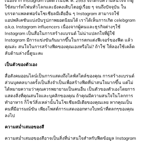
เนื่องจาก Instagram เปิดตัวในปีพ. ศ. 2553 จึงได้รับความสนใจจากผู้
ใช้สมาร์ทโฟนทั่วโลกและยังคงเติบโตอยู่เรื่อย ๆ จนถึงปัจจุบัน ใน
บรรดาแพลตฟอร์มโซเชียลมีเดียอื่น ๆ Instagram สามารถใช้
แอปพลิเคชันแบ่งปันรูปภาพยอดนิยมได้ เราได้เห็นการเกิด celebgram
a.k.a. Instagram influencers เนื่องจากผู้คนและธุรกิจต่างๆใช้
Instagram เป็นสื่อในการสร้างแบรนด์ ไม่น่าแปลกใจที่ผู้ใช้
Instagram มีการแข่งขันกันมากขึ้นในการตกแต่งฟีเจอร์ของฟีด แล้ว
คุณล่ะ สนใจในการสร้างฟีดของคุณเองหรือไม่? ถ้าใช่ ให้ลองใช้เคล็ด
ลับด้านล่างนี้ดูนะคะ
เป็นตัวของตัวเอง
สื่อสังคมออนไลน์เป็นการแสดงถึงไลฟ์สไตล์ของคุณ การสร้างแบรนด์
ส่วนบุคคลบางครั้งเป็นสิ่งจำเป็นเพื่อสร้างฟีดที่น่าสนใจมากขึ้น แต่ไม่
ได้หมายความว่าคุณควรพยายามเป็นคนอื่น เป็นตัวของตัวเองโดยการ
แสดงสิ่งที่คุณสนใจและบุคลิกของคุณ ถ้าคุณมีความสนใจในโลกการ
ทำอาหาร ก็โชว์สิ่งเหล่านั้นในโซเชียลมีเดียของคุณเลย หากคุณเป็น
คนที่มีอารมณ์ขัน เพียงโพสต์การแสดงออกทางใบหน้าที่ตลกๆของคุณ
ลงไป
ความสม่ำเสมอของสี
ความสม่ำเสมอของสีอาจเป็นสิ่งที่น่าสนใจสำหรับฟีดข้อมูล Instagram