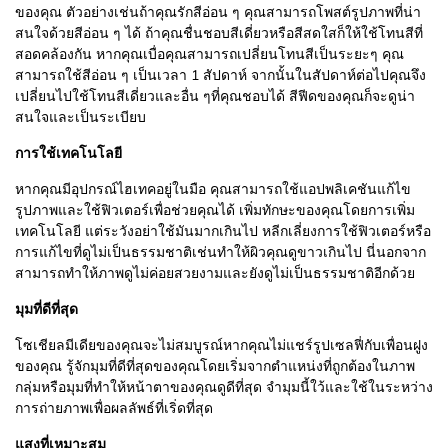
ของคุณ ตัวอย่างเช่นถ้าคุณรักสีอ่อน ๆ คุณสามารถโพสต์รูปภาพที่น่า
สนใจด้วยสีอ่อน ๆ ได้ ถ้าคุณชื่นชอบสีเดี่ยวหรือสีสดใสก็ให้ใช้โทนสีที่
สอดคล้องกัน หากคุณเบื่อคุณสามารถเปลี่ยนโทนสีเป็นระยะๆ คุณ
สามารถใช้สีอ่อน ๆ เป็นเวลา 1 สัปดาห์ จากนั้นในสัปดาห์ต่อไปคุณจึง
เปลี่ยนไปใช้โทนสีเดี่ยวและอื่น ๆที่คุณชอบได้ สีฟีดของคุณก็จะดูน่า
สนใจและเป็นระเบียบ
การใช้เทคโนโลยี
หากคุณมีอุปกรณ์ไฮเทคอยู่ในมือ คุณสามารถใช้แอปพลิเคชันแก้ไข
รูปภาพและใช้ฟิวเตอร์เพื่อช่วยคุณได้ เพิ่มทักษะของคุณโดยการเพิ่ม
เทคโนโลยี แต่ระวังอย่าใช้มันมากเกินไป หลีกเลี่ยงการใช้ฟิวเตอร์หรือ
การแก้ไขที่ดูไม่เป็นธรรมชาติเช่นทำให้ผิวคุณดูขาวเกินไป นี่นอกจาก
สามารถทำให้ภาพดูไม่ค่อยสวยงามและยังดูไม่เป็นธรรมชาติอีกด้วย
มุมที่ดีที่สุด
โซเชียลมีเดียของคุณจะไม่สมบูรณ์หากคุณไม่แชร์รูปเซลฟี่กับเพื่อนฝูง
ของคุณ รู้จักมุมที่ดีที่สุดของคุณโดยเริ่มจากตำแหน่งที่ถูกต้องในภาพ
กลุ่มหรือมุมที่ทำให้หน้าตาของคุณดูดีที่สุด จำมุมนี้ใว้และใช้ในระหว่าง
การถ่ายภาพเพื่อผลลัพธ์ที่เริ่ดที่สุด
แสงที่เหมาะสม