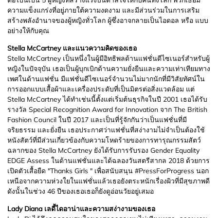
ต่อไปนี้เป็น 5 ผู้หญิงที่สร้างแรงบันดาลใจให้กับคนทั้งโลก พวกเธอมี
ความแข็งแกร่งที่อยู่ภายใต้ความงดงาม และมีส่วนร่วมในการเสริม
สร้างพลังอำนาจของผู้หญิงทั่วโลก ผู้ซึ่งอาจกลายเป็นไอดอล หรือ แบบ
อย่างให้กับคุณ
Stella McCartney
และแนวความคิดของเธอ
Stella McCartney เป็นหนึ่งในผู้มีอิทธิพลด้านแฟชั่นดีไซเนอร์สำหรับผู้
หญิงในปัจจุบัน เธอเป็นผู้บุกเบิกด้านความยั่งยืนและความเท่าเทียมทาง
เพศในด้านแฟชั่น มีแฟชั่นดีไซเนอร์จำนวนไม่มากนักที่มีวิสัยทัศน์ใน
การออกแบบเสื้อผ้าและเครื่องประดับที่เป็นมิตรต่อสิ่งแวดล้อม แต่
Stella McCartney ได้ทำเช่นนี้ตั้งแต่เริ่มต้นธุรกิจในปี 2001 เธอได้รับ
รางวัล Special Recognition Award for Innovation จาก The British
Fashion Council ในปี 2017 และเป็นที่รู้จักกันว่าเป็นแฟชั่นที่มี
จริยธรรม และยั่งยืน เธอประกาศว่าแฟชั่นที่สง่างามไม่จำเป็นต้องใช้
หนังสัตว์ที่มีส่วนเกี่ยวข้องกับความโหดร้ายของการทารุณกรรมสัตว์
ฉลากของ Stella McCartney ยังได้รับการรับรอง Gender Equality
EDGE Assess ในด้านแฟชั่นและได้ฉลองวันสตรีสากล 2018 ด้วยการ
เปิดตัวเสื้อยืด "Thanks Girls " เพื่อสนับสนุน #PressForProgress นอก
เหนือจากความห่วงใยในแฟชั่นแล้วเธอยังตระหนักเรื่องผิวที่มีสุขภาพดี
ดังนั้นในช่วง 46 ปีของเธอเธอก็ยังดูอ่อนวัยอยู่เสมอ
Lady Diana
เลดี้ไดอาน่าและความสง่างามของเธอ