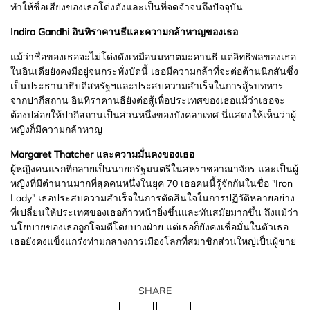
ทำให้ชื่อเสียงของเธอโด่งดังและเป็นที่จดจำจนถึงปัจจุบัน
Indira Gandhi
อินทิราคานธีและความกล้าหาญของเธอ
แม้ว่าชื่อของเธอจะไม่โด่งดังเหมือนมหาตมะคานธี แต่อิทธิพลของเธอ
ในอินเดียยังคงมีอยู่จนกระทั่งบัดนี้ เธอมีความกล้าที่จะต่อต้านนิกสันซึ่ง
เป็นประธานาธิบดีสหรัฐฯและประสบความสำเร็จในการสู้รบทหาร
จากปากีสถาน อินทิราคานธียังต่อสู้เพื่อประเทศของเธอแม้ว่าเธอจะ
ต้องปล่อยให้ปากีสถานเป็นส่วนหนึ่งของบังคลาเทศ นี่แสดงให้เห็นว่าผู้
หญิงก็มีความกล้าหาญ
Margaret Thatcher
และความมั่นคงของเธอ
ผู้หญิงคนแรกที่กลายเป็นนายกรัฐมนตรีในสหราชอาณาจักร และเป็นผู้
หญิงที่มีตำนานมากที่สุดคนหนึ่งในยุค 70 เธอคนนี้รู้จักกันในชื่อ "Iron
Lady" เธอประสบความสำเร็จในการตัดสินใจในการปฏิวัติหลายอย่าง
ที่เปลี่ยนให้ประเทศของเธอก้าวหน้ายิ่งขึ้นและทันสมัยมากขึ้น ถึงแม้ว่า
นโยบายของเธอถูกโจมตีโดยบางฝ่าย แต่เธอก็ยังคงเชื่อมั่นในตัวเธอ
เธอยังคงแข็งแกร่งท่ามกลางการเมืองโลกที่สมาชิกส่วนใหญ่เป็นผู้ชาย
SHARE