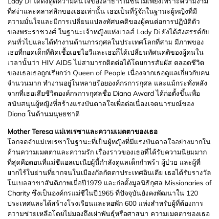
Lady Di ได้ดึงดูดความสนใจของสาธารณชนไม่เพียงเพราะความงาม
ที่สง่าและคลาสสิกของเธอเท่านั้น เธอเป็นที่รู้จักในฐานะผู้หญิงที่มี
ความมั่นใจและมีการเปลี่ยนแปลงทัศนคติของผู้คนต่อการปฏิบัติตัว
ของพระราชวงศ์ ในฐานะเจ้าหญิงแห่งเวลส์ Lady Di ยังได้สังสรรค์กับ
คนทั่วไปและได้ทำงานด้านการกุศลในประเทศโลกที่สาม มีภาพของ
เธอที่กอดเด็กที่ติดเชื้อเอชไอวีและเธอก็ได้เปลี่ยนทัศนคติของผู้คนใน
เวลานั้นว่า HIV AIDS ไม่สามารถติดต่อได้โดยการสัมผัส ตลอดชีวิต
ของเธอเธอถูกเรียกว่า Queen of People เนื่องจากเธอดูแลเกี่ยวกับคน
จำนวนมาก ทำงานอยู่ในหลายร้อยองค์กรการกุศล และแม้กระทั่งหลัง
จากที่เธอเสียชีวิตองค์กรการกุศลชื่อ Diana Award ได้ก่อตั้งขึ้นเพื่อ
สนับสนุนผู้หญิงที่สร้างแรงบันดาลใจเพื่อต่อเนื่องเจตนารมณ์ของ
Diana ในด้านมนุษยชาติ
Mother Teresa แม่เทเรซาและความเมตตาของเธอ
โลกจดจำแม่เทเรซาในฐานะที่เป็นผู้หญิงที่มีแรงบันดาลใจอย่างมากใน
ด้านความเมตตาและความรัก เรื่องราวของเธอที่ได้รับความนิยมมาก
ที่สุดคือตอนที่แม่ชีแอลเบเนียผู้นี้กำลังดูแลเด็กกำพร้า ผู้ป่วย และผู้ที่
ยากไร้ในย่านที่ยากจนในเมืองกัลกัตตาประเทศอินเดีย เธอได้รับรางวัล
โนเบลสาขาสันติภาพเมื่อปี1979 และก่อตั้งมูลนิธิกุศล Missionaries of
Charity ซึ่งเป็นองค์กรแม่ชีในปี1965 ที่ปัจจุบันยังคงพัฒนาใน 120
ประเทศและได้สร้างโรงเรียนและหอพัก 600 แห่งสำหรับผู้ที่ต้องการ
ความช่วยเหลือโดยไม่มองถึงเผ่าพันธุ์หรือศาสนา ความเมตตาของเธอ