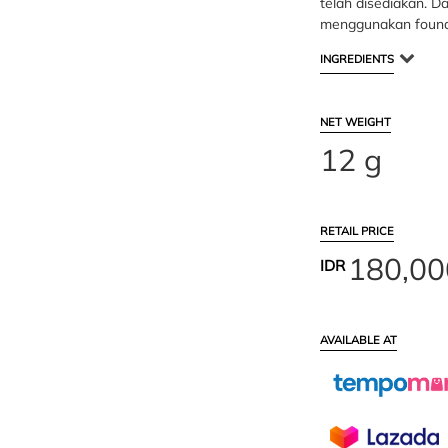
telah disediakan. D
menggunakan found
INGREDIENTS
NET WEIGHT
12 g
RETAIL PRICE
180,00
IDR
AVAILABLE AT