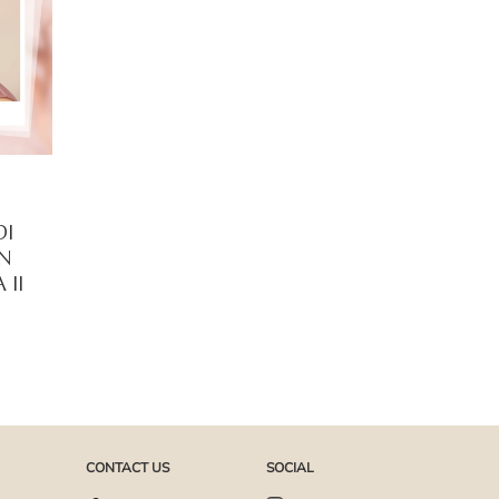
DI
AN
 II
CONTACT US
SOCIAL