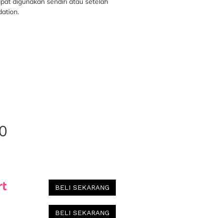
apat digunakan sendiri atau setelah
ation.
0
BELI SEKARANG
BELI SEKARANG