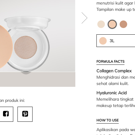
menutrisi kulit agar
Tampilan make up t
3L
FORMULA FACTS
Collagen Complex
Menghidrasi dan men
sehat alami kulit.
Hyaluronic Acid
Memelihara tingkat 
n produk ini:
makeup tetap terlih
HOW TO USE
Aplikasikan pada w