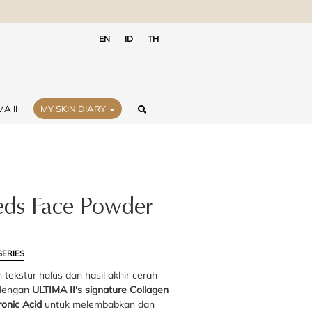
EN
ID
TH
A II
MY SKIN DIARY
ds Face Powder
SERIES
tekstur halus dan hasil akhir cerah
 dengan
ULTIMA II's signature Collagen
onic Acid
untuk melembabkan dan