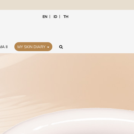
EN
ID
TH
A II
MY SKIN DIARY