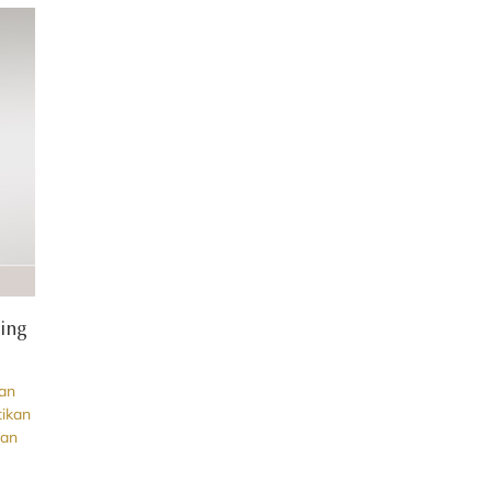
ning
dan
tikan
dan