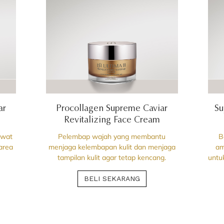
ar
Procollagen Supreme Caviar
Su
Revitalizing Face Cream
awat
Pelembap wajah yang membantu
B
area
menjaga kelembapan kulit dan menjaga
am
tampilan kulit agar tetap kencang.
untu
BELI SEKARANG