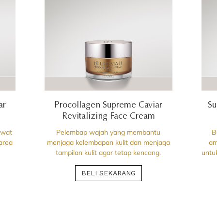
ar
Procollagen Supreme Caviar
Su
Revitalizing Face Cream
awat
Pelembap wajah yang membantu
B
area
menjaga kelembapan kulit dan menjaga
am
tampilan kulit agar tetap kencang.
untu
BELI SEKARANG