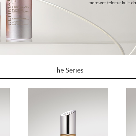
merawat tekstur kulit 
The Series