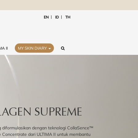
EN
ID
TH
A II
MY SKIN DIARY
AGEN SUPREME
g diformulasikan dengan teknologi CollaSence™
e Concentrate dari ULTIMA II untuk membantu