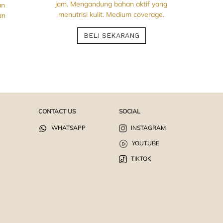
jam. Mengandung bahan aktif yang
an
menutrisi kulit. Medium coverage.
an
BELI SEKARANG
CONTACT US
SOCIAL
WHATSAPP
INSTAGRAM
YOUTUBE
TIKTOK