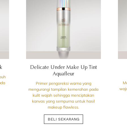
ck
Delicate Under Make Up Tint
Aquafleur
puh
ada
Me
Primer pengoreksi warna yang
waja
mengurangi tampilan kemerahan pada
kulit wajah sehingga menciptakan
kanvas yang sempurna untuk hasil
makeup flawless.
BELI SEKARANG