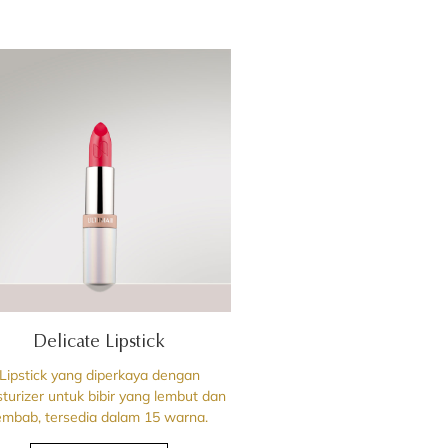
Delicate Lipstick
Lipstick yang diperkaya dengan
turizer untuk bibir yang lembut dan
embab, tersedia dalam 15 warna.