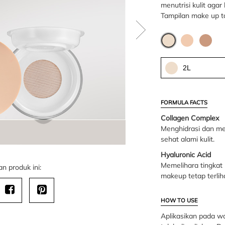
menutrisi kulit agar
Tampilan make up t
2L
FORMULA FACTS
Collagen Complex
Menghidrasi dan men
sehat alami kulit.
Hyaluronic Acid
Memelihara tingkat 
n produk ini:
makeup tetap terlih
HOW TO USE
Aplikasikan pada w