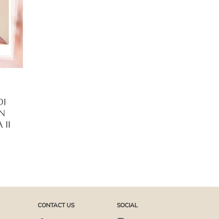
DI
AN
 II
CONTACT US
SOCIAL