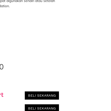
apat digunakan sendiri atau setelah
ation.
0
BELI SEKARANG
BELI SEKARANG