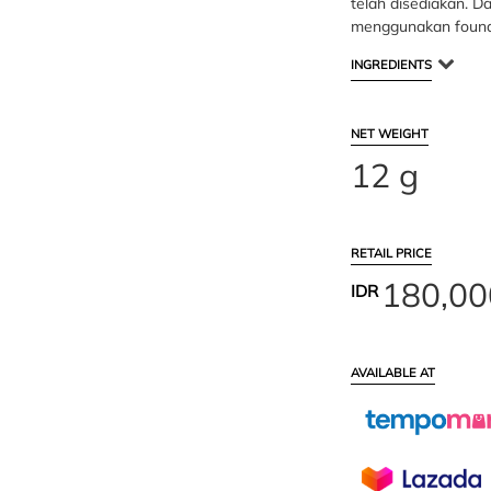
telah disediakan. D
menggunakan found
INGREDIENTS
NET WEIGHT
12 g
RETAIL PRICE
180,00
IDR
AVAILABLE AT