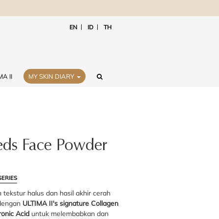
EN
ID
TH
A II
MY SKIN DIARY
ds Face Powder
SERIES
tekstur halus dan hasil akhir cerah
 dengan
ULTIMA II's signature Collagen
onic Acid
untuk melembabkan dan