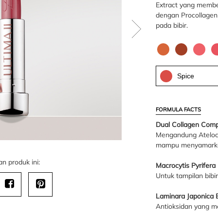
Extract yang member
dengan Procollagen 
pada bibir.
Spice
FORMULA FACTS
Dual Collagen Comp
Mengandung Ateloco
mampu menyamarkan 
n produk ini:
Macrocytis Pyrifera 
Untuk tampilan bibi
Laminara Japonica E
Antioksidan yang m