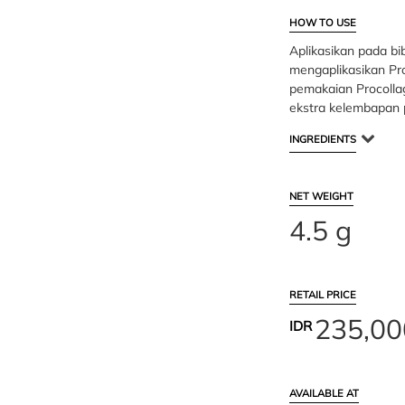
HOW TO USE
Aplikasikan pada bi
mengaplikasikan Pr
pemakaian Procolla
ekstra kelembapan p
INGREDIENTS
NET WEIGHT
4.5 g
RETAIL PRICE
235,00
IDR
AVAILABLE AT