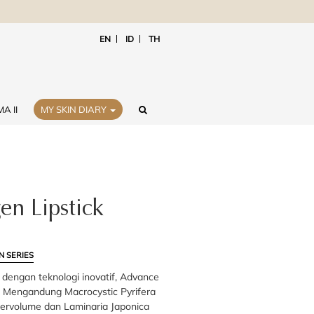
EN
ID
TH
A II
MY SKIN DIARY
en Lipstick
N SERIES
k dengan teknologi inovatif, Advance
. Mengandung Macrocystic Pyrifera
 bervolume dan Laminaria Japonica