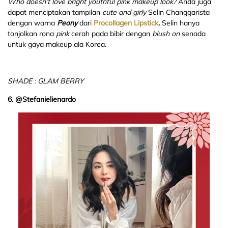
Who doesn’t love bright youthful pink makeup look?
Anda juga
dapat menciptakan tampilan
cute and girly
Selin Changgarista
dengan warna
Peony
dari
Procollagen Lipstick
.
Selin hanya
tonjolkan rona
pink
cerah pada bibir dengan
blush on
senada
untuk gaya makeup ala Korea.
SHADE : GLAM BERRY
6. @Stefanielienardo