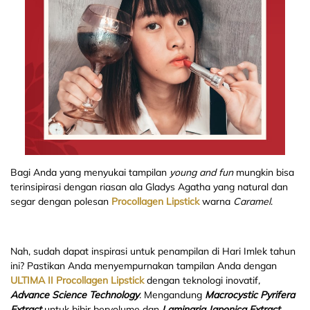
Bagi Anda yang menyukai tampilan
young and fun
mungkin bisa
terinsipirasi dengan riasan ala Gladys Agatha yang natural dan
segar dengan polesan
Procollagen Lipstick
warna
Caramel
.
Nah, sudah dapat inspirasi untuk penampilan di Hari Imlek tahun
ini? Pastikan Anda menyempurnakan tampilan Anda dengan
ULTIMA II Procollagen Lipstick
dengan teknologi inovatif
,
Advance Science Technology
.
Mengandung
Macrocystic Pyrifera
Extract
untuk bibir bervolume dan
Laminaria Japonica Extract