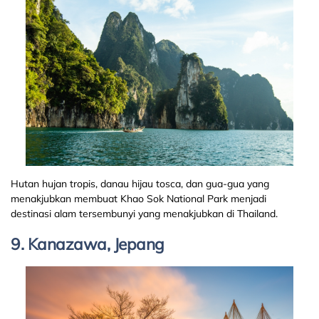
Hutan hujan tropis, danau hijau tosca, dan gua-gua yang
menakjubkan membuat Khao Sok National Park menjadi
destinasi alam tersembunyi yang menakjubkan di Thailand.
9. Kanazawa, Jepang