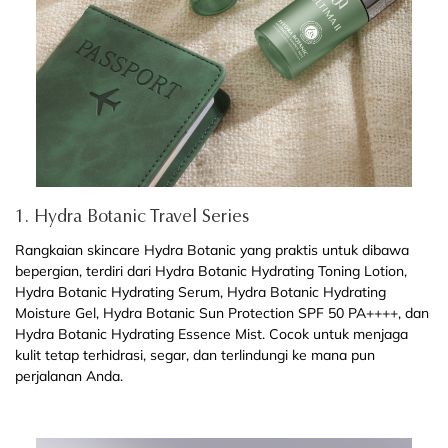
1. Hydra Botanic Travel Series
Rangkaian skincare Hydra Botanic yang praktis untuk dibawa
bepergian, terdiri dari Hydra Botanic Hydrating Toning Lotion,
Hydra Botanic Hydrating Serum, Hydra Botanic Hydrating
Moisture Gel, Hydra Botanic Sun Protection SPF 50 PA++++, dan
Hydra Botanic Hydrating Essence Mist. Cocok untuk menjaga
kulit tetap terhidrasi, segar, dan terlindungi ke mana pun
perjalanan Anda.