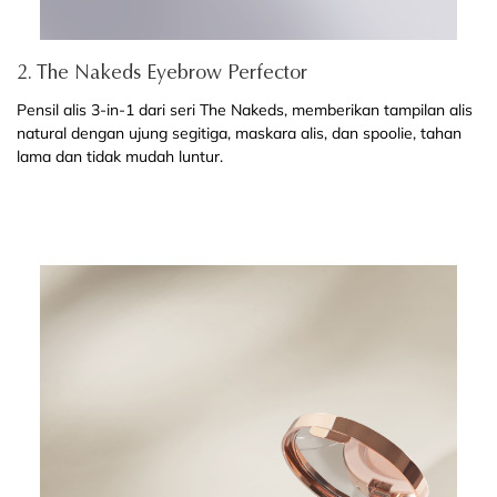
2. The Nakeds Eyebrow Perfector
Pensil alis 3-in-1 dari seri The Nakeds, memberikan tampilan alis
natural dengan ujung segitiga, maskara alis, dan spoolie, tahan
lama dan tidak mudah luntur.