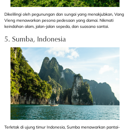
Dikelilingi oleh pegunungan dan sungai yang menakjubkan, Vang
Vieng menawarkan pesona pedesaan yang damai. Nikmati
keindahan alam, jalan-jalan sepeda, dan suasana santai.
5. Sumba, Indonesia
Terletak di ujung timur Indonesia, Sumba menawarkan pantai-