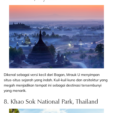
Dikenal sebagai versi kecil dari Bagan, Mrauk U menyimpan
situs-situs sejarah yang indah. Kuil-kuil kuno dan arsitektur yang
megah menjadikan tempat ini sebagai destinasi tersembunyi
yang menarik.
8. Khao Sok National Park, Thailand