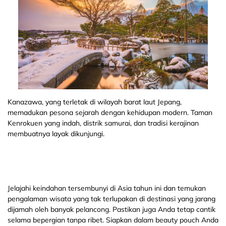
Kanazawa, yang terletak di wilayah barat laut Jepang,
memadukan pesona sejarah dengan kehidupan modern. Taman
Kenrokuen yang indah, distrik samurai, dan tradisi kerajinan
membuatnya layak dikunjungi.
Jelajahi keindahan tersembunyi di Asia tahun ini dan temukan
pengalaman wisata yang tak terlupakan di destinasi yang jarang
dijamah oleh banyak pelancong. Pastikan juga Anda tetap cantik
selama bepergian tanpa ribet. Siapkan dalam beauty pouch Anda