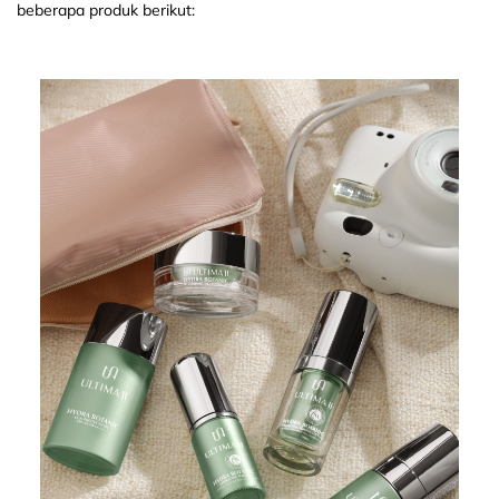
beberapa produk berikut: