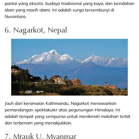
pantai yang eksotis, budaya tradisional yang kaya, dan keindahan
alam yang masih alami. Ini adalah surga tersembunyi di
Nusantara.
6. Nagarkot, Nepal
Jauh dari keramaian Kathmandu, Nagarkot menawarkan
pemandangan spektakuler atas pegunungan Himalaya. Ini
adalah tempat yang sempurna untuk menikmati matahari terbit
dan terbenam yang menakjubkan.
7. Mrauk U, Myanmar