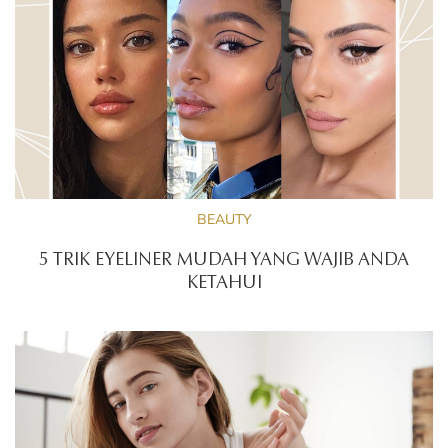
BEAUTY
5 TRIK EYELINER MUDAH YANG WAJIB ANDA
KETAHUI