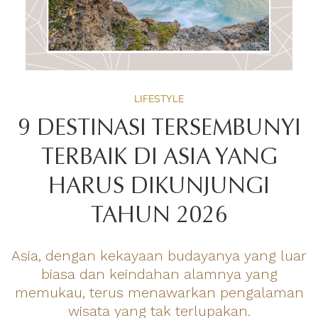
LIFESTYLE
9 DESTINASI TERSEMBUNYI
TERBAIK DI ASIA YANG
HARUS DIKUNJUNGI
TAHUN 2026
Asia, dengan kekayaan budayanya yang luar
biasa dan keindahan alamnya yang
memukau, terus menawarkan pengalaman
wisata yang tak terlupakan.