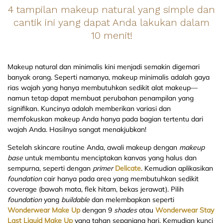
4 tampilan makeup natural yang simple dan
cantik ini yang dapat Anda lakukan dalam
10 menit!
Makeup natural dan minimalis kini menjadi semakin digemari
banyak orang. Seperti namanya, makeup minimalis adalah gaya
rias wajah yang hanya membutuhkan sedikit alat makeup—
namun tetap dapat membuat perubahan penampilan yang
signifikan. Kuncinya adalah memberikan variasi dan
memfokuskan makeup Anda hanya pada bagian tertentu dari
wajah Anda. Hasilnya sangat menakjubkan!
Setelah skincare routine Anda, awali makeup dengan
makeup
base
untuk membantu menciptakan kanvas yang halus dan
sempurna, seperti dengan
primer
Delicate
. Kemudian aplikasikan
foundation
cair hanya pada area yang membutuhkan sedikit
coverage (bawah mata, flek hitam, bekas jerawat). Pilih
foundation
yang
buildable
dan melembapkan seperti
Wonderwear Make Up
dengan 9
shades
atau
Wonderwear Stay
Last Liquid Make Up
yang tahan sepanjang hari. Kemudian kunci