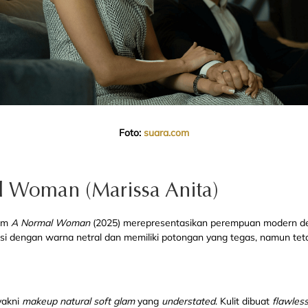
Foto:
suara.com
al Woman (Marissa Anita)
ilm
A Normal Woman
(2025) merepresentasikan perempuan modern de
asi dengan warna netral dan memiliki potongan yang tegas, namun tet
yakni
makeup natural soft glam
yang
understated
. Kulit dibuat
flawles