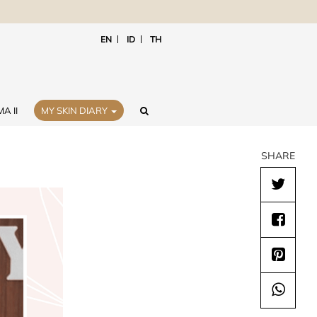
EN
ID
TH
A II
MY SKIN DIARY
SHARE