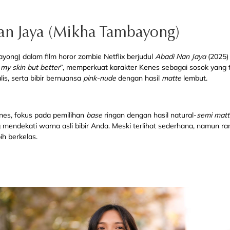
Nan Jaya (Mikha Tambayong)
ong) dalam film horor zombie Netflix berjudul
Abadi Nan Jaya
(2025)
“
my skin but better
”, memperkuat karakter Kenes sebagai sosok yang
is, serta bibir bernuansa
pink-nude
dengan hasil
matte
lembut.
nes, fokus pada pemilihan
base
ringan dengan hasil natural-
semi matt
ang mendekati warna asli bibir Anda. Meski terlihat sederhana, namun 
ih berkelas.