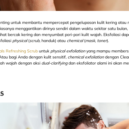
penting untuk membantu mempercepat pengelupasan kulit kering atau m
iasanya menggantikan dirinya sendiri dalam waktu sekitar satu bulan, 
at bercak kering dan menyumbat pori-pori kulit wajah. Eksfoliasi da
foliasi
physical
(
scrub
, handuk) atau
chemical
(
mask, toner
).
ls Refreshing Scrub
untuk
physical exfoliation
yang mampu membersihk
Atau bagi Anda dengan kulit sensitif,
chemical exfoliation
dengan Clear
rah wajah dengan aksi
dual-clarifying
dan eksfoliator alami ini akan me
as