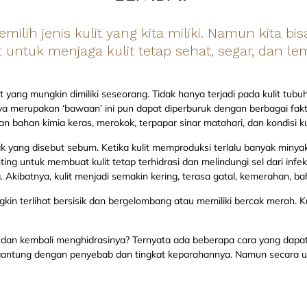
milih jenis kulit yang kita miliki. Namun kita b
t untuk menjaga kulit tetap sehat, segar, dan le
lit yang mungkin dimiliki seseorang. Tidak hanya terjadi pada kulit tubu
nya merupakan ‘bawaan’ ini pun dapat diperburuk dengan berbagai fak
ahan kimia keras, merokok, terpapar sinar matahari, dan kondisi kul
k yang disebut sebum. Ketika kulit memproduksi terlalu banyak minya
ng untuk membuat kulit tetap terhidrasi dan melindungi sel dari infek
 Akibatnya, kulit menjadi semakin kering, terasa gatal, kemerahan, b
ngkin terlihat bersisik dan bergelombang atau memiliki bercak merah. K
 dan kembali menghidrasinya? Ternyata ada beberapa cara yang dapa
ergantung dengan penyebab dan tingkat keparahannya. Namun secara u