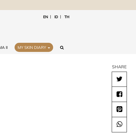
EN
ID
TH
A II
MY SKIN DIARY
SHARE