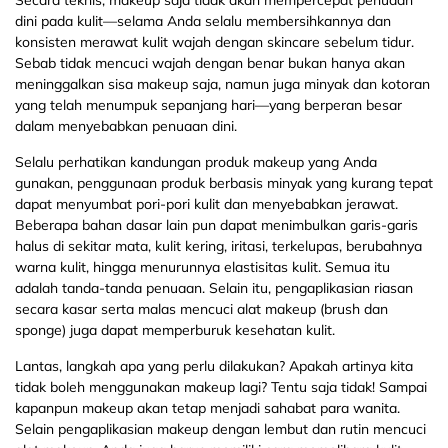
Secara teknis, makeup saja tidak akan mempercepat penuaan
dini pada kulit—selama Anda selalu membersihkannya dan
konsisten merawat kulit wajah dengan skincare sebelum tidur.
Sebab tidak mencuci wajah dengan benar bukan hanya akan
meninggalkan sisa makeup saja, namun juga minyak dan kotoran
yang telah menumpuk sepanjang hari—yang berperan besar
dalam menyebabkan penuaan dini.
Selalu perhatikan kandungan produk makeup yang Anda
gunakan, penggunaan produk berbasis minyak yang kurang tepat
dapat menyumbat pori-pori kulit dan menyebabkan jerawat.
Beberapa bahan dasar lain pun dapat menimbulkan garis-garis
halus di sekitar mata, kulit kering, iritasi, terkelupas, berubahnya
warna kulit, hingga menurunnya elastisitas kulit. Semua itu
adalah tanda-tanda penuaan. Selain itu, pengaplikasian riasan
secara kasar serta malas mencuci alat makeup (brush dan
sponge) juga dapat memperburuk kesehatan kulit.
Lantas, langkah apa yang perlu dilakukan? Apakah artinya kita
tidak boleh menggunakan makeup lagi? Tentu saja tidak! Sampai
kapanpun makeup akan tetap menjadi sahabat para wanita.
Selain pengaplikasian makeup dengan lembut dan rutin mencuci