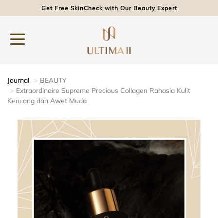
Get Free SkinCheck with Our Beauty Expert
Journal
BEAUTY
Extraordinaire Supreme Precious Collagen Rahasia Kulit
Kencang dan Awet Muda