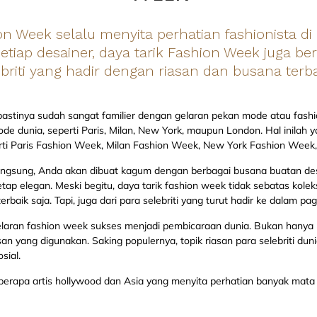
 Week selalu menyita perhatian fashionista di
setiap desainer, daya tarik Fashion Week juga b
ebriti yang hadir dengan riasan dan busana terb
 pastinya sudah sangat familier dengan gelaran pekan mode atau fash
ode dunia, seperti Paris, Milan, New York, maupun London. Hal inilah
rti Paris Fashion Week, Milan Fashion Week, New York Fashion Wee
angsung, Anda akan dibuat kagum dengan berbagai busana buatan de
etap elegan. Meski begitu, daya tarik fashion week tidak sebatas kole
baik saja. Tapi, juga dari para selebriti yang turut hadir ke dalam p
gelaran fashion week sukses menjadi pembicaraan dunia. Bukan hanya
san yang digunakan. Saking populernya, topik riasan para selebriti du
sial.
eberapa artis hollywood dan Asia yang menyita perhatian banyak mata