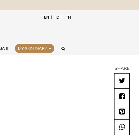
EN
ID
TH
A II
MY SKIN DIARY
SHARE