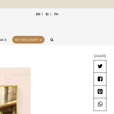
EN
ID
TH
A II
MY SKIN DIARY
SHARE