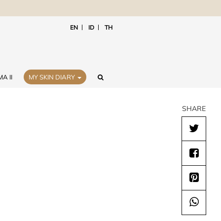
EN
ID
TH
A II
MY SKIN DIARY
SHARE