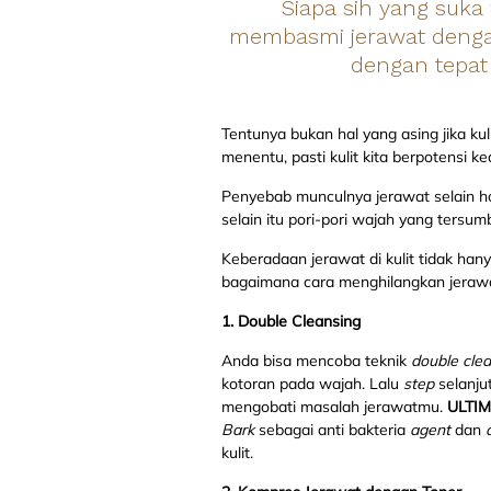
Siapa sih yang suka
membasmi jerawat dengan
dengan tepat 
Tentunya bukan hal yang asing jika ku
menentu, pasti kulit kita berpotensi 
Penyebab munculnya jerawat selain ho
selain itu pori-pori wajah yang tersu
Keberadaan jerawat di kulit tidak han
bagaimana cara menghilangkan jeraw
1.
Double Cleansing
Anda bisa mencoba teknik
double clea
kotoran pada wajah. Lalu
step
selanj
mengobati masalah jerawatmu.
ULTIM
Bark
sebagai anti bakteria
agent
dan
kulit.