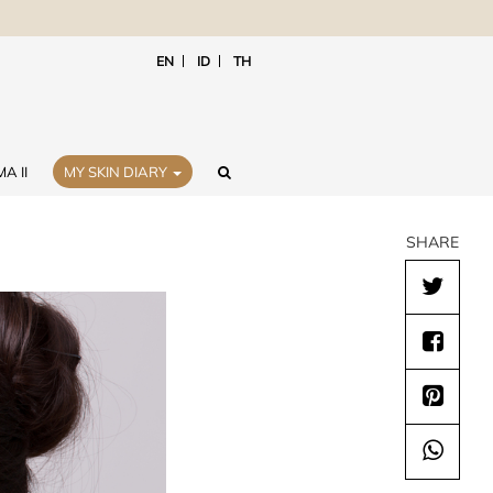
EN
ID
TH
A II
MY SKIN DIARY
SHARE