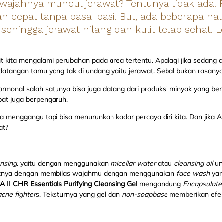
 wajahnya muncul jerawat? Tentunya tidak ada. 
 cepat tanpa basa-basi. But, ada beberapa hal
sehingga jerawat hilang dan kulit tetap sehat. Le
lit kita mengalami perubahan pada area tertentu. Apalagi jika sedang 
kedatangan tamu yang tak di undang yaitu jerawat. Sebal bukan rasany
rmonal salah satunya bisa juga datang dari produksi minyak yang ber
mbat juga berpengaruh.
ya menggangu tapi bisa menurunkan kadar percaya diri kita. Dan jika A
at?
nsing,
yaitu dengan menggunakan
micellar water
atau
cleansing oil
un
utnya dengan membilas wajahmu dengan menggunakan
face wash
ya
A II
CHR Essentials Purifying Cleansing Gel
mengandung
Encapsulated
acne fighter
s. Teksturnya yang gel dan
non-soapbase
memberikan efe