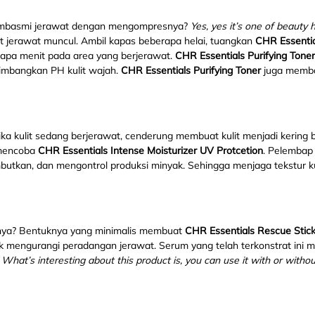
membasmi jerawat dengan mengompresnya?
Yes, yes it
’
s one of beauty 
t jerawat muncul. Ambil kapas beberapa helai, tuangkan
CHR Essentia
apa menit pada area yang berjerawat.
CHR Essentials Purifying Toner
mbangkan PH kulit wajah.
CHR Essentials Purifying Toner
juga memba
etika kulit sedang berjerawat, cenderung membuat kulit menjadi kering
mencoba
CHR Essentials Intense Moisturizer UV Protcetion
. Pelembap
utkan, dan mengontrol produksi minyak. Sehingga menjaga tekstur ku
ya? Bentuknya yang minimalis membuat
CHR Essentials Rescue Stic
 mengurangi peradangan jerawat. Serum yang telah terkonstrat ini
.
What
’
s interesting about this product is, you can use it with or wi