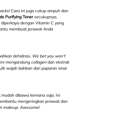
hacks!
Cara ini juga cukup ampuh dan
ls Purifying Toner
secukupnya.
diperkaya dengan Vitamin C yang
ntu membuat jerawat Anda
 bahkan dehidrasi.
We bet you won
’
t
 ini mengandung
collagen
dan ekstrak
lit wajah bahkan dari paparan sinar
k
mudah dibawa kemana saja. Ini
 membantu mengeringkan jerawat dan
thout makeup. Awesome!