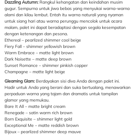
Dazzling Autumn:
Rangkul kehangatan dan keindahan musim
gugur. Sempurna untuk jiwa bebas yang menyukai warna-warna
alami dan kilau lembut. Entah itu warna naturali yang nyaman
untuk siang hari atau warna perunggu mencolok untuk acara
malam, palet ini dapat beradaptasi dengan segala kesempatan
dengan ketenangan dan pesona.
Ethereal – pearlized shimmer cool beige
Fiery Fall – shimmer yellowish brown
Warm Embrace – matte light brown
Dark Noisette – matte deep brown
Sunset Romance – shimmer pinkish copper
Champagne – matte light beige
Gleaming Glam:
Berdayakan sisi diva Anda dengan palet ini.
Hadir untuk Anda yang berani dan suka bertualang, menawarkan
perpaduan warna yang tajam dan dramatis untuk tampilan
glamor yang memukau.
Bare It All – matte bright cream
Renegade – satin warm rich brown
Born Exquisite – shimmer light gold
Exceptional Me – matte reddish brown
Bijoux – pearlized shimmer deep mauve