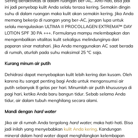
Sering beraktivitas di dalam ruangan ber-AC. Ahti-hati, bisa jadi
ini jadi penyebap kulit Anda selalu terasa kering. Semakin dingin
suhu di dalam ruangan maka kulit akan semakin kering. Jika Anda
memang bekerja di ruangan yang ber-AC, jangan lupa untuk
selalu mengulaskan ULTIMA II PROCOLLAGEN EXTREMA™ DAY
LOTION SPF 30 PA +++. Formulanya mampu melembapkan dan
mengembalikan vitalitas kulit sekaligus melindunginya dari
paparan sinar matahari. Jika Anda menggunakan AC saat berada
di rumah, aturlah pada suhu maksimal 25 °C saja.
Kurang minum air putih
Dehidrasi dapat menyebapkan kulit lebih kering dan kusam. Oleh
karena itu sangat penting bagi Anda untuk mengonsumsi air
putih sebanyak 8 gelas per hari. Minumlah air putih khususnya di
pagi hari, ketika Anda baru bangun tidur. Sebab selama Anda
tidur, air dalam tubuh menghilang secara alami.
Mandi dengan
hard
water
Jika air di rumah Anda tergolong
hard
water
, maka hati-hati. Bisa
jadi inilah yang menyebabkan
kulit Anda kering
. Kandungan
mineral dalam hard water dapat menghilangkan kelembapan