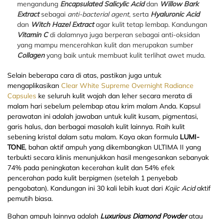
mengandung
Encapsulated Salicylic Acid
dan
Willow Bark
Extract
sebagai
anti-bacterial agent
, serta
Hyaluronic Acid
dan
Witch Hazel Extract
agar kulit tetap lembap. Kandungan
Vitamin C
di dalamnya juga berperan sebagai anti-oksidan
yang mampu mencerahkan kulit dan merupakan sumber
Collagen
yang baik untuk membuat kulit terlihat awet muda.
Selain beberapa cara di atas, pastikan juga untuk
mengaplikasikan
Clear White Supreme Overnight Radiance
Capsules
ke seluruh kulit wajah dan leher secara merata di
malam hari sebelum pelembap atau krim malam Anda. Kapsul
perawatan ini adalah jawaban untuk kulit kusam, pigmentasi,
garis halus, dan berbagai masalah kulit lainnya. Raih kulit
sebening kristal dalam satu malam. Kaya akan formula
LUMI-
TONE
, bahan aktif ampuh yang dikembangkan ULTIMA II yang
terbukti secara klinis menunjukkan hasil mengesankan sebanyak
74% pada peningkatan kecerahan kulit dan 54% efek
pencerahan pada kulit berpigmen (setelah 1 penyebab
pengobatan). Kandungan ini 30 kali lebih kuat dari
Kojic Acid
aktif
pemutih biasa.
Bahan ampuh lainnya adalah
Luxurious Diamond Powder
atau