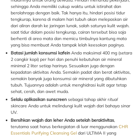
malamnya untuk orang dewasa. Hindari menunda pekerjaan,
sehingga Anda memiliki cukup waktu untuk istirahat dan
berolahraga dengan baik. Tak hanya itu, hindari posisi tidur
tengkurap, karena di malam hari tubuh akan melepaskan air
dari aliran darah ke jaringan lunak, salah satunya kulit wajah.
saat tidur dalam posisi tengkurap, cairan tersebut bisa saja
berhenti di area mata dan memicu timbulnya kantung mata
yang bisa membuat Anda tampak lelah keesokan paginya.
Batasi jumlah konsumsi kafein
Anda maksimal 400 mg (setara
2 cangkir kopi) per hari dan penuhi kebutuhan air mineral
minimal 2 liter setiap harinya. Sesuaikan juga dengan
kepadatan aktivitas Anda. Semakin padat dan berat aktivitas,
semakin banyak juga konsumsi air mineral yang dibutuhkan
tubuh. Tujuannya adalah untuk menghidrasi kulit agar tetap
sehat, cerah, dan awet muda.
Selalu aplikasikan sunscreen
sebagai tahap akhir r
itual
skincare Anda untuk melindungi kulit wajah dari bahaya sinar
UV.
Bersihkan wajah dan leher Anda setelah beraktivitas
,
terutama saat harus berkegiatan di luar menggunakan
CHR
Essentials Purifying Cleansing Gel
dari ULTIMA II yang